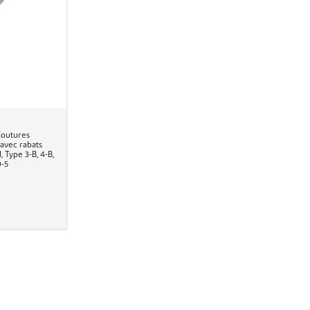
Coutures
 avec rabats
, Type 3-B, 4-B,
9-5