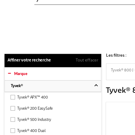
Les filtres :
Affiner votre recherche
Tout effacer
Tyvek® 800 J
Marque
Tyvek®
Tyvek® 
Tyvek® APX™ 400
Tyvek® 200 EasySafe
Tyvek® 500 Industry
Tyvek® 400 Dual