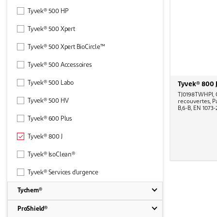
Tyvek® 500 HP
Tyvek® 500 Xpert
Tyvek® 500 Xpert BioCircle™
Tyvek® 500 Accessoires
Tyvek® 500 Labo
Tyvek® 800 
TJ0198TWHPI, 
Tyvek® 500 HV
recouvertes, Pa
B,6-B, EN 1073-
Tyvek® 600 Plus
Tyvek® 800 J
Tyvek® IsoClean®
Tyvek® Services d'urgence
Tychem®
ProShield®