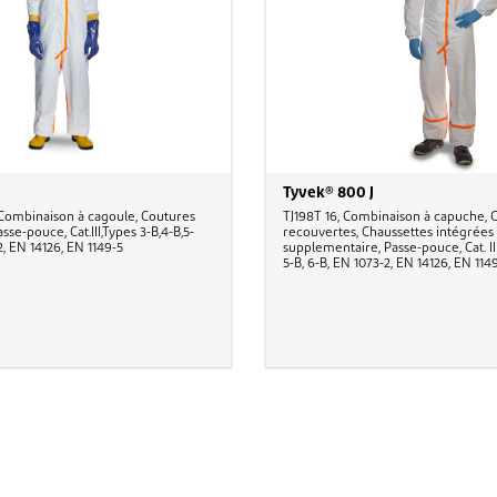
J
Tyvek® 800 J
Combinaison à cagoule, Coutures
TJ198T 16, Combinaison à capuche, 
sse-pouce, Cat.III,Types 3-B,4-B,5-
recouvertes, Chaussettes intégrées
2, EN 14126, EN 1149-5
supplementaire, Passe-pouce, Cat. III
5-B, 6-B, EN 1073-2, EN 14126, EN 114