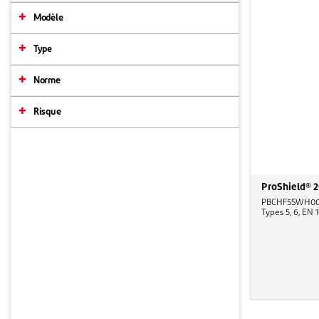
Modèle
Type
Norme
Risque
ProShield® 
PBCHF5SWH00, C
Types 5, 6, EN 