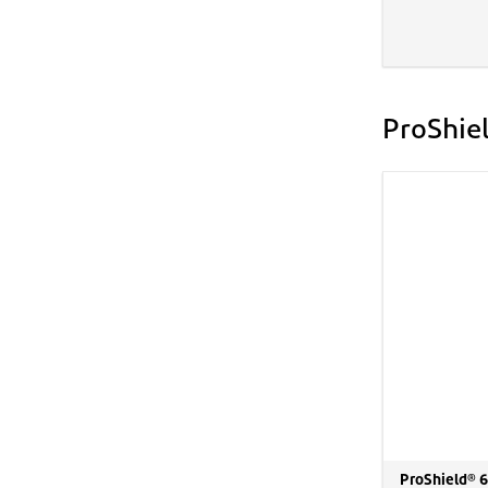
ProShie
ProShield® 