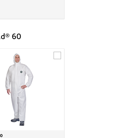
ld® 60
60