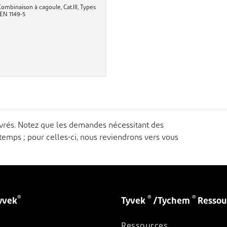
mbinaison à cagoule, Cat.III, Types
, EN 1149-5
uvrés. Notez que les demandes nécessitant des
emps ; pour celles-ci, nous reviendrons vers vous
®
®
®
yvek
Tyvek
/Tychem
Ressou
Ressources