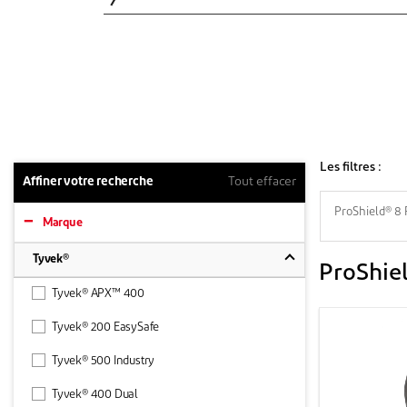
Les filtres :
Affiner votre recherche
Tout effacer
ProShield® 8 
Marque
Tyvek®
ProShie
Tyvek® APX™ 400
Tyvek® 200 EasySafe
Tyvek® 500 Industry
Tyvek® 400 Dual