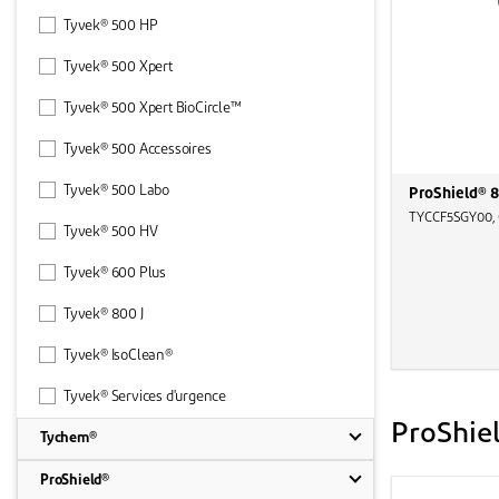
Tyvek® 500 HP
Tyvek® 500 Xpert
Tyvek® 500 Xpert BioCircle™
Tyvek® 500 Accessoires
Tyvek® 500 Labo
ProShield® 8
TYCCF5SGY00, C
Tyvek® 500 HV
Tyvek® 600 Plus
Tyvek® 800 J
Tyvek® IsoClean®
Tyvek® Services d'urgence
ProShie
Tychem®
ProShield®