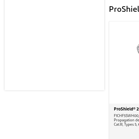
ProShie
ProShield® 
F1CHF5SWH00, 
Propagation de
Cat.III, Types 5