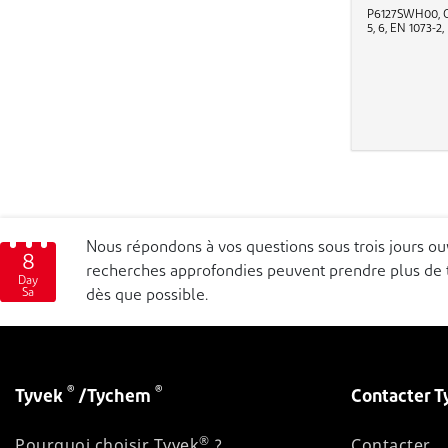
P6127SWH00, Co
5, 6, EN 1073-2
Nous répondons à vos questions sous trois jours o
8
recherches approfondies peuvent prendre plus de t
Day
Sa
dès que possible.
®
®
Tyvek
/Tychem
Contacter T
®
Pourquoi choisir Tyvek
?
Contacter