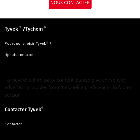
NOUS CONTACTER
®
®
Tyvek
/Tychem
®
Pourquoi choisir Tyvek
?
dpp.dupont.com
To view this third-party content, please give consent to
advertising cookies from the cookie preferences in footer
section.
®
Contacter Tyvek
Contacter