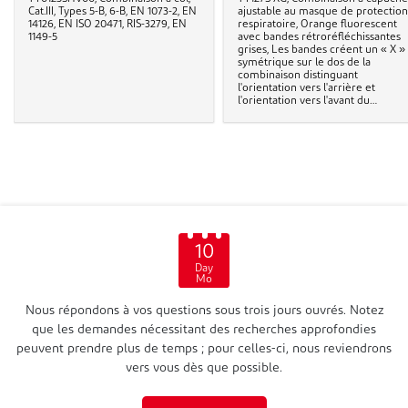
Cat.III, Types 5-B, 6-B, EN 1073-2, EN
ajustable au masque de protection
14126, EN ISO 20471, RIS-3279, EN
respiratoire, Orange fluorescent
1149-5
avec bandes rétroréfléchissantes
grises, Les bandes créent un « X »
symétrique sur le dos de la
combinaison distinguant
l'orientation vers l'arrière et
l'orientation vers l'avant du
porteur, Cat. III, Type 5-B, 6-B, EN
1073-2, EN 14126, EN ISO 20471, RIS-
3279 TOM Issue 2, EN 1149-5
10
Day
Mo
Nous répondons à vos questions sous trois jours ouvrés. Notez
que les demandes nécessitant des recherches approfondies
peuvent prendre plus de temps ; pour celles-ci, nous reviendrons
vers vous dès que possible.