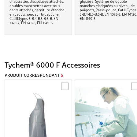
chaussettes dissipatives attachés,
glissière, Système de double
doubles manchettes avec sous-
manches élatiquées au niveau de
gants attachés, garniture étanche
poignets, Passe-pouce, Cat.III,Types
en caoutchouc sur la capuche,
3-B,4-B,5-B,6-B, EN 1073-2, EN 14126,
Cat.III,Types 3-B,4-B,5-B,6-B, EN
EN 1149-5
1073-2, EN 14126, EN 1149-5
Tychem® 6000 F Accessoires
PRODUIT CORRESPONDANT
5