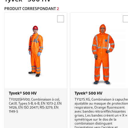
PRODUIT CORRESPONDANT
2
Tyvek® 500 HV
Tyvek® 500 HV
TY0125SHV00, Combinaison à col,
TY127S XG, Combinaison à capuche
Cat.III, Types 5-B, 6-B, EN 1073-2, EN
ajustable au masque de protection
14126, EN ISO 20471, RIS-3279, EN
respiratoire, Orange fluorescent
1149-5
avec bandes rétroréfléchissantes
grises, Les bandes créent un « X »
symétrique sur le dos de la
combinaison distinguant
l'orientation vers l'arrière et