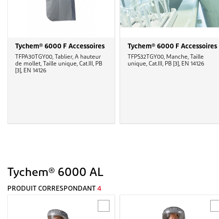
Tychem® 6000 F Accessoires
Tychem® 6000 F Accessoires
TFPA30TGY00, Tablier, A hauteur
TFPS32TGY00, Manche, Taille
de mollet, Taille unique, Cat.III, PB
unique, Cat.III, PB [3], EN 14126
[3], EN 14126
Tychem® 6000 AL
PRODUIT CORRESPONDANT
4