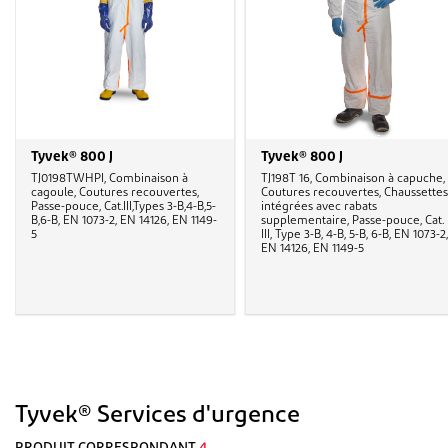
Tyvek® 800 J
Tyvek® 800 J
TJ0198TWHPI, Combinaison à
TJ198T 16, Combinaison à capuche,
cagoule, Coutures recouvertes,
Coutures recouvertes, Chaussettes
Passe-pouce, Cat.III,Types 3-B,4-B,5-
intégrées avec rabats
B,6-B, EN 1073-2, EN 14126, EN 1149-
supplementaire, Passe-pouce, Cat.
5
III, Type 3-B, 4-B, 5-B, 6-B, EN 1073-2,
EN 14126, EN 1149-5
Tyvek® Services d'urgence