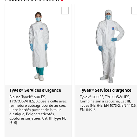
PRODUIT CORRESPONDANT
4
Tyvek® Services d'urgence
Tyvek® Services d'urgence
Blouse Tyvek® 500 ES,
Tyvek® 500 ES, TY0198SWHES,
TY0703SWHES, Blouse à colle avec
Combinaison à capuche, Cat. III,
fermeture autoagrippante au cou,
Types 5-B, 6-B, EN 1073-2, EN 14126,
Liens bordés partant de la taille
EN 1149-5
élastique, Poignets tricotés,
Coutures surjetées, Cat. III, Type PB
[6-B]