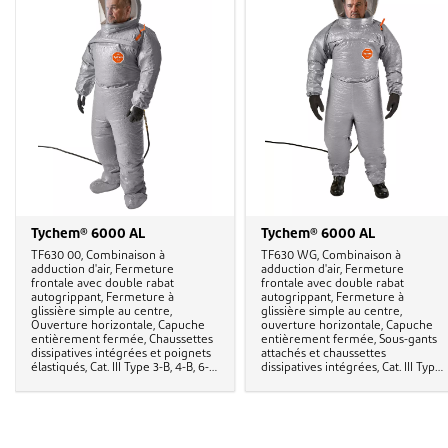
Tychem® 6000 AL
Tychem® 6000 AL
TF630 00, Combinaison à
TF630 WG, Combinaison à
adduction d'air, Fermeture
adduction d'air, Fermeture
frontale avec double rabat
frontale avec double rabat
autogrippant, Fermeture à
autogrippant, Fermeture à
glissière simple au centre,
glissière simple au centre,
Ouverture horizontale, Capuche
ouverture horizontale, Capuche
entièrement fermée, Chaussettes
entièrement fermée, Sous-gants
dissipatives intégrées et poignets
attachés et chaussettes
élastiqués, Cat. III Type 3-B, 4-B, 6-B,
dissipatives intégrées, Cat. III Type
EN 1149-5, EN 14126, EN 1073-1, EN
3-B, 4-B, 6-B, EN 1149-5, EN 14126,
14594
EN 1073-1, EN 14594