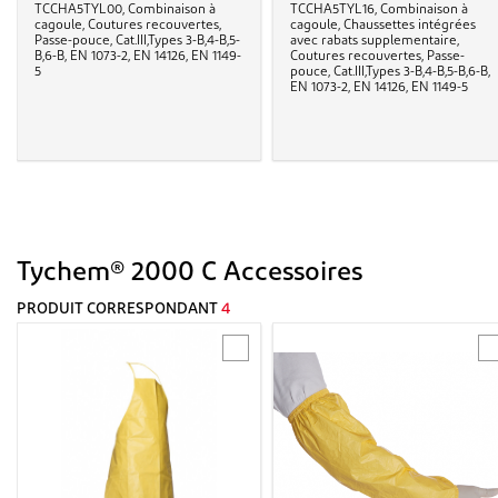
TCCHA5TYL00, Combinaison à
TCCHA5TYL16, Combinaison à
cagoule, Coutures recouvertes,
cagoule, Chaussettes intégrées
Passe-pouce, Cat.III,Types 3-B,4-B,5-
avec rabats supplementaire,
B,6-B, EN 1073-2, EN 14126, EN 1149-
Coutures recouvertes, Passe-
5
pouce, Cat.III,Types 3-B,4-B,5-B,6-B,
EN 1073-2, EN 14126, EN 1149-5
Tychem® 2000 C Accessoires
PRODUIT CORRESPONDANT
4