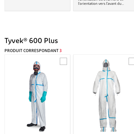
l'orientation vers l'avant du
porteur, Cat. III, Type 5-B, 6-B, EN
1073-2, EN 14126, EN ISO 20471, RIS-
3279 TOM Issue 2, EN 1149-5
Tyvek® 600 Plus
PRODUIT CORRESPONDANT
3