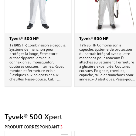
Tyvek® 500 HP
Tyvek® 500 HP
TY198S HP, Combinaison à cagoule,
TY178S HP, Combinaison à
Système de manchon pour
capuche. Système de protection
protéger la longe, Fermeture
du harnais intégral avec quatre
autoagrippante lors de la
manchons pour anneaux-D
connexion au mousqueton,
attachés au vêtement. Fermeture
Coutures cousues internes, Rabat
à glissière excentrée. Coutures
menton et fermeture éclair,
cousues. Poignets, chevilles,
Élastiques aux poignets et aux
capuche, taille et manchons pour
chevilles. Passe-pouce., Cat. III,
anneaux-D élastiques. Passe-pouc
Type 5-B & 6-B
et fermeture à glissière en
matériau Tyvek®. Cat. III, Type 5-B 
6-B
Tyvek® 500 Xpert
PRODUIT CORRESPONDANT
3