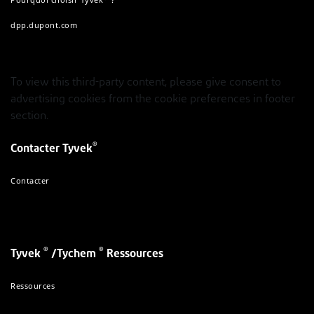
dpp.dupont.com
To view this third-party content, please give consent to
advertising cookies from the cookie preferences in footer
section.
®
Contacter Tyvek
Contacter
®
®
Tyvek
/Tychem
Ressources
Ressources