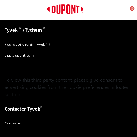
Toggle navigation
☰
®
®
Tyvek
/Tychem
®
Pourquoi choisir Tyvek
?
dpp.dupont.com
To view this third-party content, please give consent to
advertising cookies from the cookie preferences in footer
section.
®
Contacter Tyvek
Contacter